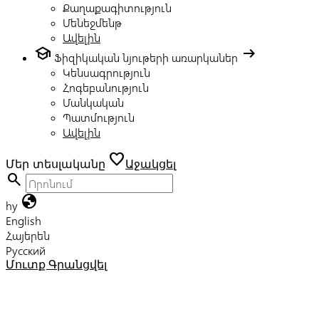
Քաղաքագիտություն
Մենեջմենթ
Ավելին
school
arrow_right_alt
Ֆիզիկական նյութերի առարկաներ
Կենսագրություն
Հոգեբանություն
Մանկական
Պատմություն
Ավելին
favorite
Մեր տեսլականը
Աջակցել
search
globe
hy
English
Հայերեն
Русский
Մուտք
Գրանցվել