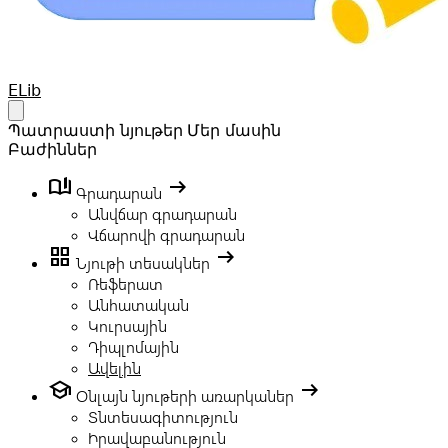
Your Company
ELib
Open main menu
Պատրաստի նյութեր
Մեր մասին
Բաժիններ
book_ribbon
arrow_right_alt
Գրադարան
Անվճար գրադարան
Վճարովի գրադարան
grid_view
arrow_right_alt
Նյութի տեսակներ
Ռեֆերատ
Անհատական
Կուրսային
Դիպլոմային
Ավելին
school
arrow_right_alt
Օնլայն նյութերի առարկաներ
Տնտեսագիտություն
Իրավաբանություն