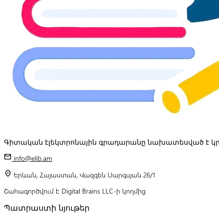
Գիտական էլեկտրոնային գրադարանը նախատեսված է կր
mail
info@elib.am
location_on
Երևան, Հայաստան, Վազգեն Սարգսյան 26/1
Շահագործվում է Digital Brains LLC-ի կողմից
Պատրաստի նյութեր