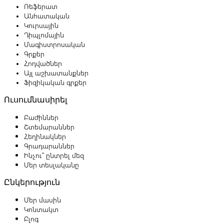
Ռեֆերատ
Անհատական
Կուրսային
Դիպլոմային
Մագիստրոսական
Գրքեր
Հոդվածներ
Այլ աշխատանքներ
Ֆիզիկական գրքեր
Ուսումնասիրել
Բաժիններ
Շտեմարաններ
Հեղինակներ
Գրադարաններ
Ինչու՞ ընտրել մեզ
Մեր տեսլականը
Ընկերություն
Մեր մասին
Կոնտակտ
Բլոգ