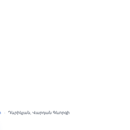
ր
›
Դևրիկյան, Վարդան Գևորգի