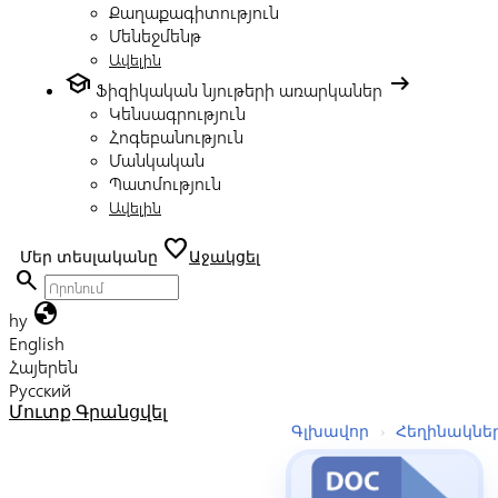
Քաղաքագիտություն
Մենեջմենթ
Ավելին
school
arrow_right_alt
Ֆիզիկական նյութերի առարկաներ
Կենսագրություն
Հոգեբանություն
Մանկական
Պատմություն
Ավելին
favorite
Մեր տեսլականը
Աջակցել
search
globe
hy
English
Հայերեն
Русский
Մուտք
Գրանցվել
Գլխավոր
›
Հեղինակնե