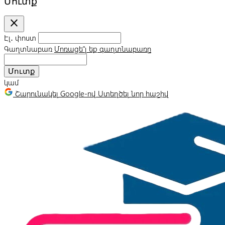
Մուտք
close
Էլ․ փոստ
Գաղտնաբառ
Մոռացե՞լ եք գաղտնաբառը
Մուտք
կամ
Շարունակել Google-ով
Ստեղծել նոր հաշիվ