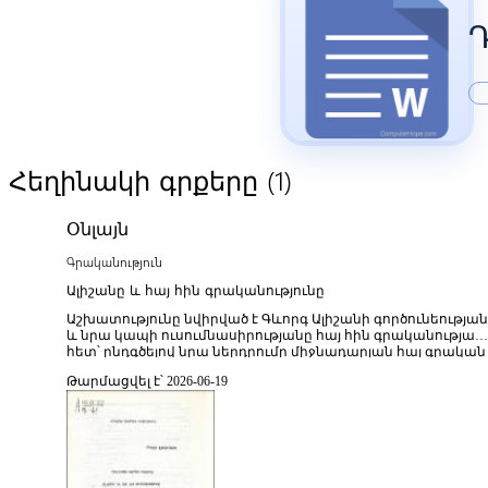
(1)
Հեղինակի գրքերը
Օնլայն
Գրականություն
Ալիշանը և հայ հին գրականությունը
Աշխատությունը նվիրված է Գևորգ Ալիշանի գործունեությա
և նրա կապի ուսումնասիրությանը հայ հին գրականության
հետ՝ ընդգծելով նրա ներդրումը միջնադարյան հայ գրական
ժառանգության պահպանման, ուսումնասիրման և
Թարմացվել է՝ 2026-06-19
հանրահռչակման գործում։ Հեղինակը վերլուծում է Ալիշանի
գիտական, բանասիրական և մշակութային
գործունեությունը՝ ցույց տալով, թե ինչպես է նա իր
աշխատություններում անդրադարձել հայ հին
մատենագրությանը, պատմագրությանը և հոգևոր
գրականությանը։ Գրքում դիտարկվում են Ալիշանի
ուսումնասիրությունները հայ միջնադարյան հեղինակների,