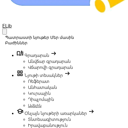
Your Company
ELib
Open main menu
Պատրաստի նյութեր
Մեր մասին
Բաժիններ
book_ribbon
arrow_right_alt
Գրադարան
Անվճար գրադարան
Վճարովի գրադարան
grid_view
arrow_right_alt
Նյութի տեսակներ
Ռեֆերատ
Անհատական
Կուրսային
Դիպլոմային
Ավելին
school
arrow_right_alt
Օնլայն նյութերի առարկաներ
Տնտեսագիտություն
Իրավաբանություն