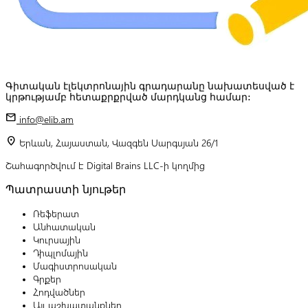
Գիտական էլեկտրոնային գրադարանը նախատեսված է
կրթությամբ հետաքրքրված մարդկանց համար:
mail
info@elib.am
location_on
Երևան, Հայաստան, Վազգեն Սարգսյան 26/1
Շահագործվում է Digital Brains LLC-ի կողմից
Պատրաստի նյութեր
Ռեֆերատ
Անհատական
Կուրսային
Դիպլոմային
Մագիստրոսական
Գրքեր
Հոդվածներ
Այլ աշխատանքներ