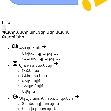
Your Company
ELib
Open main menu
Պատրաստի նյութեր
Մեր մասին
Բաժիններ
book_ribbon
arrow_right_alt
Գրադարան
Անվճար գրադարան
Վճարովի գրադարան
grid_view
arrow_right_alt
Նյութի տեսակներ
Ռեֆերատ
Անհատական
Կուրսային
Դիպլոմային
Ավելին
school
arrow_right_alt
Օնլայն նյութերի առարկաներ
Տնտեսագիտություն
Իրավաբանություն