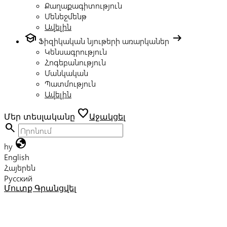
Քաղաքագիտություն
Մենեջմենթ
Ավելին
school
arrow_right_alt
Ֆիզիկական նյութերի առարկաներ
Կենսագրություն
Հոգեբանություն
Մանկական
Պատմություն
Ավելին
favorite
Մեր տեսլականը
Աջակցել
search
globe
hy
English
Հայերեն
Русский
Մուտք
Գրանցվել