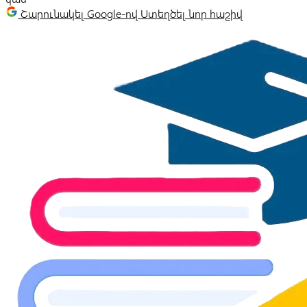
Շարունակել Google-ով
Ստեղծել նոր հաշիվ