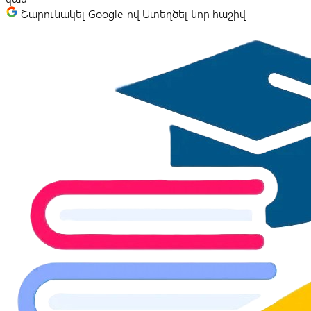
Շարունակել Google-ով
Ստեղծել նոր հաշիվ