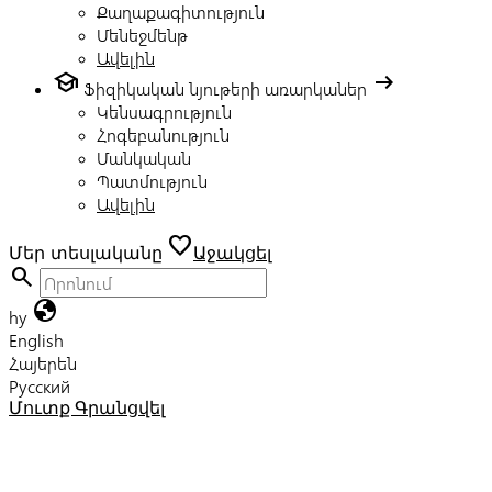
Քաղաքագիտություն
Մենեջմենթ
Ավելին
school
arrow_right_alt
Ֆիզիկական նյութերի առարկաներ
Կենսագրություն
Հոգեբանություն
Մանկական
Պատմություն
Ավելին
favorite
Մեր տեսլականը
Աջակցել
search
globe
hy
English
Հայերեն
Русский
Մուտք
Գրանցվել