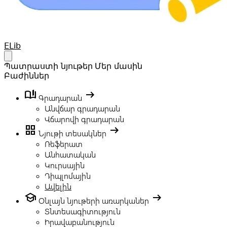
Your Company
ELib
Open main menu
Պատրաստի նյութեր
Մեր մասին
Բաժիններ
book_ribbon
arrow_right_alt
Գրադարան
Անվճար գրադարան
Վճարովի գրադարան
grid_view
arrow_right_alt
Նյութի տեսակներ
Ռեֆերատ
Անհատական
Կուրսային
Դիպլոմային
Ավելին
school
arrow_right_alt
Օնլայն նյութերի առարկաներ
Տնտեսագիտություն
Իրավաբանություն