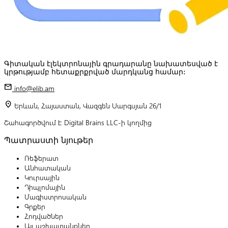
Գիտական էլեկտրոնային գրադարանը նախատեսված է
կրթությամբ հետաքրքրված մարդկանց համար:
mail
info@elib.am
location_on
Երևան, Հայաստան, Վազգեն Սարգսյան 26/1
Շահագործվում է Digital Brains LLC-ի կողմից
Պատրաստի նյութեր
Ռեֆերատ
Անհատական
Կուրսային
Դիպլոմային
Մագիստրոսական
Գրքեր
Հոդվածներ
Այլ աշխատանքներ