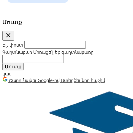
Մուտք
close
Էլ․ փոստ
Գաղտնաբառ
Մոռացե՞լ եք գաղտնաբառը
Մուտք
կամ
Շարունակել Google-ով
Ստեղծել նոր հաշիվ