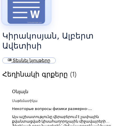
Կիրակոսյան, Ալբերտ
Ավետիսի
menu_book
Տեսնել նյութերը
(1)
Հեղինակի գրքերը
Օնլայն
Մաթեմատիկա
Некоторые вопросы физики размерно-
квантованных полупроводниковых сред со
Այս աշխատությունը վերաբերում է չափային
статистически неровными поверхностями
քվանտացված կիսահաղորդչային միջավայրերի
ֆիզիկայի որոշ հարցերին՝ վիճակագրորեն անհարթ