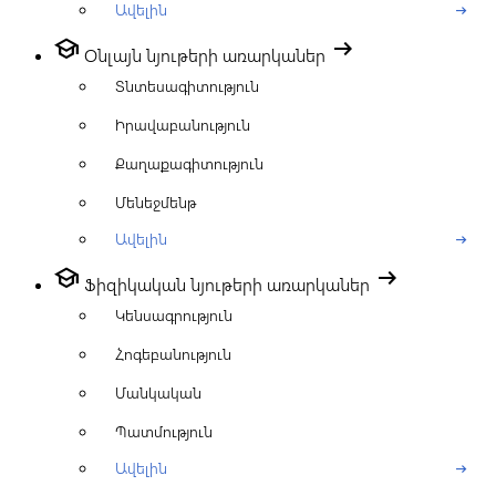
Ավելին
arrow_right_alt
school
arrow_right_alt
Օնլայն նյութերի առարկաներ
Տնտեսագիտություն
Իրավաբանություն
Քաղաքագիտություն
Մենեջմենթ
Ավելին
arrow_right_alt
school
arrow_right_alt
Ֆիզիկական նյութերի առարկաներ
Կենսագրություն
Հոգեբանություն
Մանկական
Պատմություն
Ավելին
arrow_right_alt