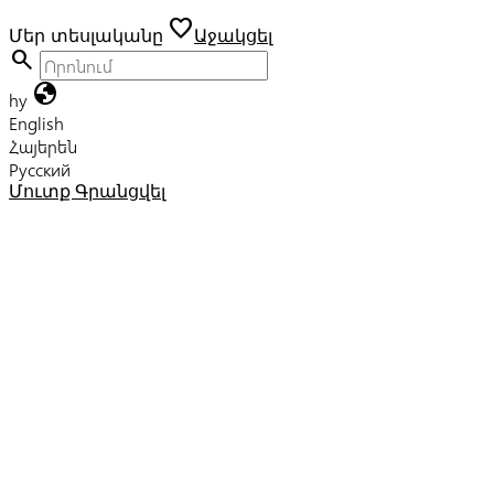
favorite
Մեր տեսլականը
Աջակցել
search
globe
hy
English
Հայերեն
Русский
Մուտք
Գրանցվել