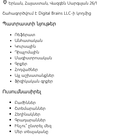
location_on
Երևան, Հայաստան, Վազգեն Սարգսյան 26/1
Շահագործվում է Digital Brains LLC-ի կողմից
Պատրաստի նյութեր
Ռեֆերատ
Անհատական
Կուրսային
Դիպլոմային
Մագիստրոսական
Գրքեր
Հոդվածներ
Այլ աշխատանքներ
Ֆիզիկական գրքեր
Ուսումնասիրել
Բաժիններ
Շտեմարաններ
Հեղինակներ
Գրադարաններ
Ինչու՞ ընտրել մեզ
Մեր տեսլականը