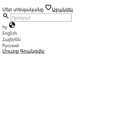
favorite
Մեր տեսլականը
Աջակցել
search
globe
hy
English
Հայերեն
Русский
Մուտք
Գրանցվել