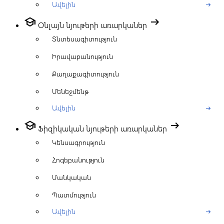
Ավելին
arrow_right_alt
school
arrow_right_alt
Օնլայն նյութերի առարկաներ
Տնտեսագիտություն
Իրավաբանություն
Քաղաքագիտություն
Մենեջմենթ
Ավելին
arrow_right_alt
school
arrow_right_alt
Ֆիզիկական նյութերի առարկաներ
Կենսագրություն
Հոգեբանություն
Մանկական
Պատմություն
Ավելին
arrow_right_alt