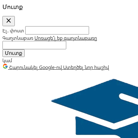
Մուտք
close
Էլ․ փոստ
Գաղտնաբառ
Մոռացե՞լ եք գաղտնաբառը
Մուտք
կամ
Շարունակել Google-ով
Ստեղծել նոր հաշիվ