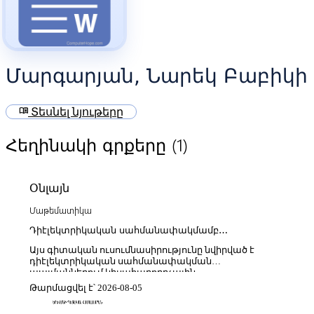
Մարգարյան, Նարեկ Բաբիկի
menu_book
Տեսնել նյութերը
(1)
Հեղինակի գրքերը
Օնլայն
Մաթեմատիկա
Դիէլեկտրիկական սահմանափակմամբ
կիսահաղորդչային նանոկառուցվածքներում
Այս գիտական ուսումնասիրությունը նվիրված է
կոլեկտիվ վիճակների և օպտիկական երևույթների
դիէլեկտրիկական սահմանափակման
հետազոտումը
պայմաններում կիսահաղորդչային
նանոկառուցվածքներում առաջացող կոլեկտիվ
Թարմացվել է՝ 2026-08-05
քվազիմասնիկային վիճակների և օպտիկական
երևույթների տեսական ու փորձարարական