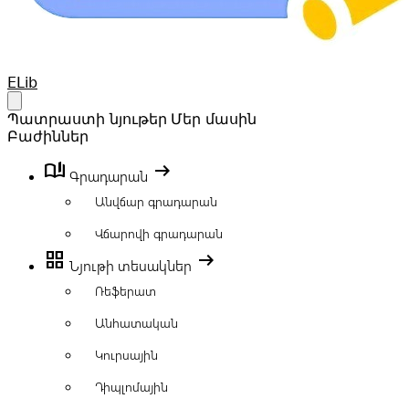
Your Company
ELib
Open main menu
Պատրաստի նյութեր
Մեր մասին
Բաժիններ
book_ribbon
arrow_right_alt
Գրադարան
Անվճար գրադարան
Վճարովի գրադարան
grid_view
arrow_right_alt
Նյութի տեսակներ
Ռեֆերատ
Անհատական
Կուրսային
Դիպլոմային