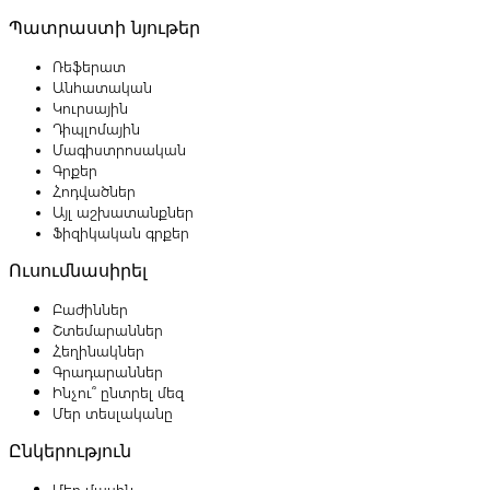
Պատրաստի նյութեր
Ռեֆերատ
Անհատական
Կուրսային
Դիպլոմային
Մագիստրոսական
Գրքեր
Հոդվածներ
Այլ աշխատանքներ
Ֆիզիկական գրքեր
Ուսումնասիրել
Բաժիններ
Շտեմարաններ
Հեղինակներ
Գրադարաններ
Ինչու՞ ընտրել մեզ
Մեր տեսլականը
Ընկերություն
Մեր մասին