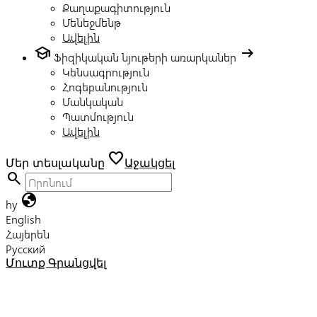
Քաղաքագիտություն
Մենեջմենթ
Ավելին
school
arrow_right_alt
Ֆիզիկական նյութերի առարկաներ
Կենսագրություն
Հոգեբանություն
Մանկական
Պատմություն
Ավելին
favorite
Մեր տեսլականը
Աջակցել
search
globe
hy
English
Հայերեն
Русский
Մուտք
Գրանցվել