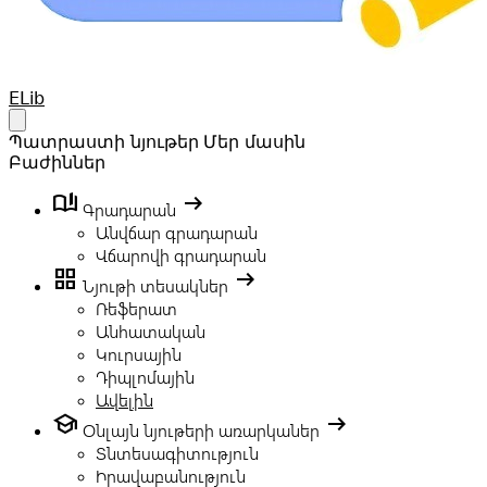
Your Company
ELib
Open main menu
Պատրաստի նյութեր
Մեր մասին
Բաժիններ
book_ribbon
arrow_right_alt
Գրադարան
Անվճար գրադարան
Վճարովի գրադարան
grid_view
arrow_right_alt
Նյութի տեսակներ
Ռեֆերատ
Անհատական
Կուրսային
Դիպլոմային
Ավելին
school
arrow_right_alt
Օնլայն նյութերի առարկաներ
Տնտեսագիտություն
Իրավաբանություն