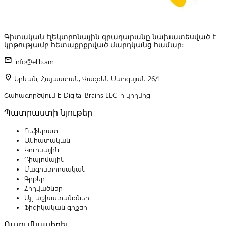
Գիտական էլեկտրոնային գրադարանը նախատեսված է
կրթությամբ հետաքրքրված մարդկանց համար:
mail
info@elib.am
location_on
Երևան, Հայաստան, Վազգեն Սարգսյան 26/1
Շահագործվում է Digital Brains LLC-ի կողմից
Պատրաստի նյութեր
Ռեֆերատ
Անհատական
Կուրսային
Դիպլոմային
Մագիստրոսական
Գրքեր
Հոդվածներ
Այլ աշխատանքներ
Ֆիզիկական գրքեր
Ուսումնասիրել