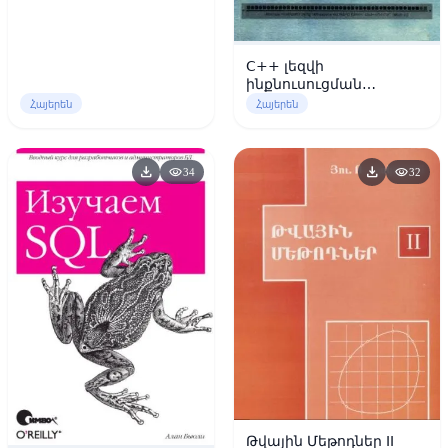
ՀԻՄՆԱԴՐՈՒՅԹՆԵՐԸ
C++ լեզվի
ինքնուսուցման
համառոտ ձեռնարկ
Հայերեն
Հայերեն
download
download
visibility
visibility
34
32
Թվային Մեթոդներ II