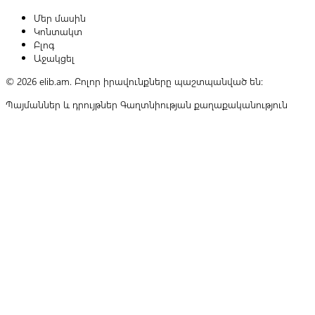
Մեր մասին
Կոնտակտ
Բլոգ
Աջակցել
© 2026 elib.am. Բոլոր իրավունքները պաշտպանված են:
Պայմաններ և դրույթներ
Գաղտնիության քաղաքականություն