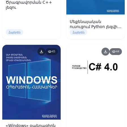
Ծրագրավորման C++
լեզու
Մեքենայական
ուսուցում Python լեզվի
կիրառմամբ
Հայերեն
Հայերեն
download
download
visibility
visibility
45
44
«Windows» օպերացիոն