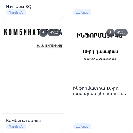
Изучаем SQL
Ռուսերեն
Հայերեն
download
download
visibility
visibility
32
31
Ինֆորմատիա 10-րդ
դասարան ընդհանուր և
հումանիտար հոսք
Комбинаторика
Ռուսերեն
Հայերեն