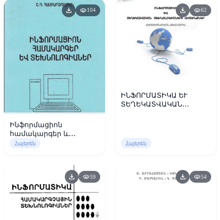
download
download
visibility
visibility
104
62
ԻՆՖՈՐՄԱՏԻԿԱ ԵՒ
ՏԵՂԵԿԱՏՎԱԿԱՆ
ՏԵԽՆՈԼՈԳԻԱՆԵՐԻ
ՀԻՄՈՒՆՔՆԵՐ
Ինֆորմացիոն
համակարգեր և
տեխնոլոգիաներ
Հայերեն
Հայերեն
download
download
visibility
visibility
59
54