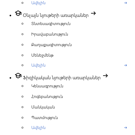
Ավելին
arrow_right_alt
school
arrow_right_alt
Օնլայն նյութերի առարկաներ
Տնտեսագիտություն
Իրավաբանություն
Քաղաքագիտություն
Մենեջմենթ
Ավելին
arrow_right_alt
school
arrow_right_alt
Ֆիզիկական նյութերի առարկաներ
Կենսագրություն
Հոգեբանություն
Մանկական
Պատմություն
Ավելին
arrow_right_alt