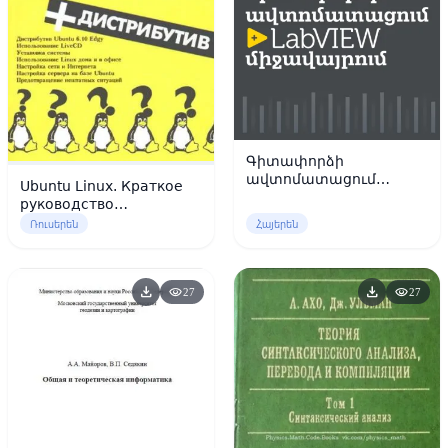
Գիտափորձի
ավտոմատացում
Ubuntu Linux. Краткое
LabVIEW միջավայրում
руководство
пользователя
Ռուսերեն
Հայերեն
download
download
visibility
visibility
27
27