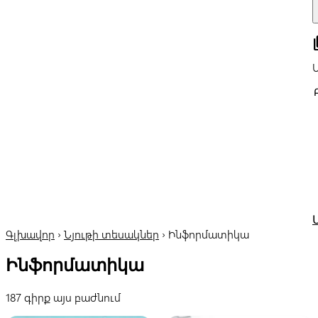
all
Գլխավոր
›
Նյութի տեսակներ
›
Ինֆորմատիկա
Ինֆորմատիկա
187 գիրք այս բաժնում