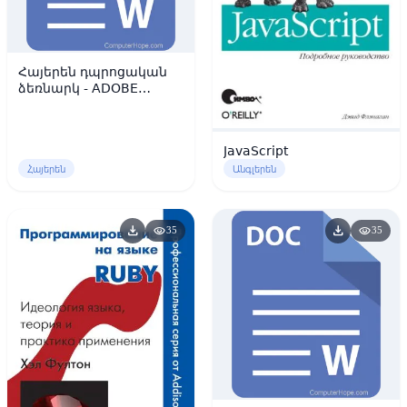
Հայերեն դպրոցական
ձեռնարկ - ADOBE
PHOTOSHOP CS 2
JavaScript
Հայերեն
Անգլերեն
download
download
visibility
visibility
35
35