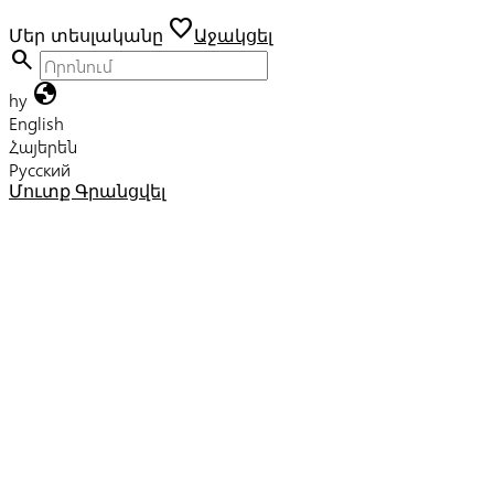
favorite
Մեր տեսլականը
Աջակցել
search
globe
hy
English
Հայերեն
Русский
Մուտք
Գրանցվել