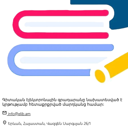
Գիտական էլեկտրոնային գրադարանը նախատեսված է
կրթությամբ հետաքրքրված մարդկանց համար:
mail
info@elib.am
location_on
Երևան, Հայաստան, Վազգեն Սարգսյան 26/1