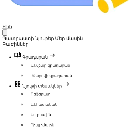
Your Company
ELib
Open main menu
Պատրաստի նյութեր
Մեր մասին
Բաժիններ
book_ribbon
arrow_right_alt
Գրադարան
Անվճար գրադարան
Վճարովի գրադարան
grid_view
arrow_right_alt
Նյութի տեսակներ
Ռեֆերատ
Անհատական
Կուրսային
Դիպլոմային