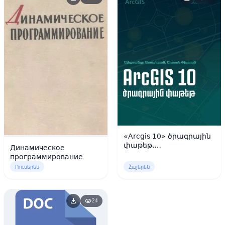
«Arcgis 10» ծրագրային
փաթեթ,
Динамическое
ուսումնամեթոդական
программирование
ուղեցույց
Ռուսերեն
Հայերեն
download
visibility
24