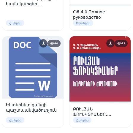
համակարգեր
(ուսումնամեթոդական
C# 4.0 Полное
ձեռնարկ)
руководство
Հայերեն
Ռուսերեն
download
download
visibility
visibility
44
43
Ինտերնետ ցանցի
ԲՈՒԼՅԱՆ
պաշտպանվածություն
ՖՈՒՆԿՑԻԱՆԵՐ:
ԽՆԴԻՐՆԵՐԻ
Հայերեն
Հայերեն
ԺՈՂՈՎԱԾՈՒ