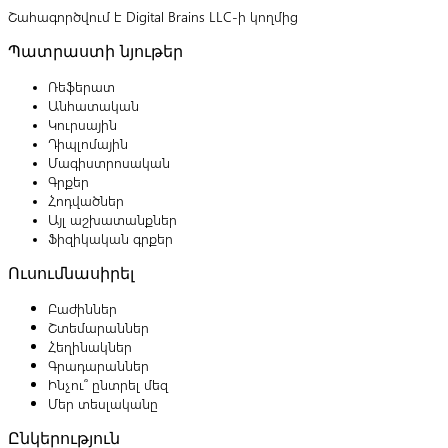
Շահագործվում է Digital Brains LLC-ի կողմից
Պատրաստի նյութեր
Ռեֆերատ
Անհատական
Կուրսային
Դիպլոմային
Մագիստրոսական
Գրքեր
Հոդվածներ
Այլ աշխատանքներ
Ֆիզիկական գրքեր
Ուսումնասիրել
Բաժիններ
Շտեմարաններ
Հեղինակներ
Գրադարաններ
Ինչու՞ ընտրել մեզ
Մեր տեսլականը
Ընկերություն