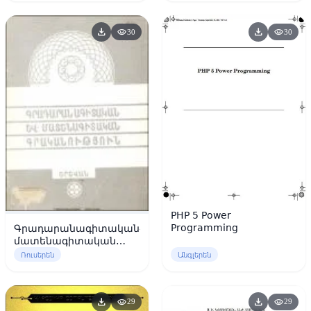
download
download
visibility
visibility
30
30
PHP 5 Power
Programming
Գրադարանագիտական-
մատենագիտական
գրականություն:
Ռուսերեն
Անգլերեն
(Ինֆորմացիոն
բյուլետեն) N1
download
download
visibility
visibility
29
29