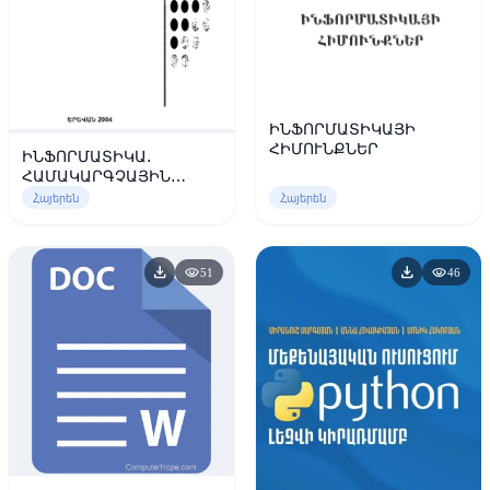
ԻՆՖՈՐՄԱՏԻԿԱՅԻ
ՀԻՄՈՒՆՔՆԵՐ
ԻՆՖՈՐՄԱՏԻԿԱ.
ՀԱՄԱԿԱՐԳՉԱՅԻՆ
ՏԵԽՆՈԼՈԳԻԱՆԵՐ
Հայերեն
Հայերեն
download
download
visibility
visibility
51
46