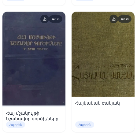
download
download
visibility
visibility
38
38
Հայկական ժանյակ
Հայ մշակույթի
նշանավոր գործիչները
Հայերեն
Հայերեն