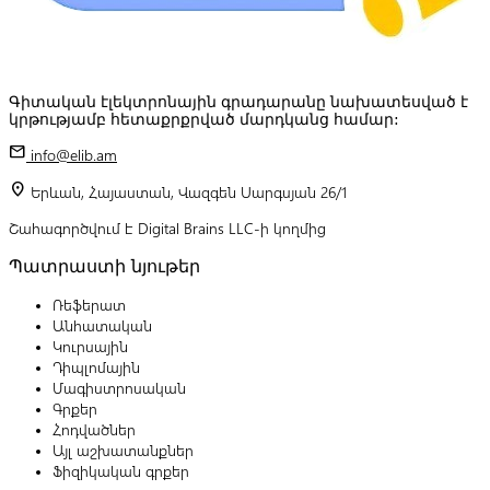
Գիտական էլեկտրոնային գրադարանը նախատեսված է
կրթությամբ հետաքրքրված մարդկանց համար:
mail
info@elib.am
location_on
Երևան, Հայաստան, Վազգեն Սարգսյան 26/1
Շահագործվում է Digital Brains LLC-ի կողմից
Պատրաստի նյութեր
Ռեֆերատ
Անհատական
Կուրսային
Դիպլոմային
Մագիստրոսական
Գրքեր
Հոդվածներ
Այլ աշխատանքներ
Ֆիզիկական գրքեր