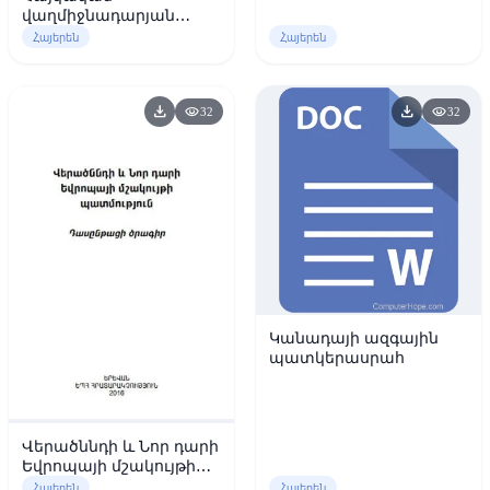
վաղմիջնադարյան
քանդակը (4-7-րդ
Հայերեն
Հայերեն
դարեր)
download
download
visibility
visibility
32
32
Կանադայի ազգային
պատկերասրահ
Վերածննդի և Նոր դարի
Եվրոպայի մշակույթի
պատմություն
Հայերեն
Հայերեն