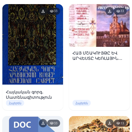
download
download
visibility
visibility
33
33
ՀԱՅ ՄՇԱԿՈՒՅԹԸ ԵՎ
ԱՐՎԵՍՏԸ ԿԵՌԼԱՅԻՆ
ՄԵՋ
Հայկական գորգ.
Մատենագիտություն
Հայերեն
Հայերեն
download
download
visibility
visibility
33
33