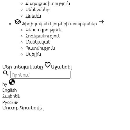
Քաղաքագիտություն
Մենեջմենթ
Ավելին
school
arrow_right_alt
Ֆիզիկական նյութերի առարկաներ
Կենսագրություն
Հոգեբանություն
Մանկական
Պատմություն
Ավելին
favorite
Մեր տեսլականը
Աջակցել
search
globe
hy
English
Հայերեն
Русский
Մուտք
Գրանցվել