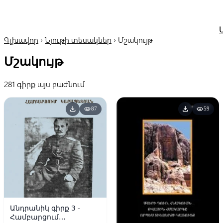
Գլխավոր
›
Նյութի տեսակներ
›
Մշակույթ
Մշակույթ
281 գիրք այս բաժնում
download
download
visibility
visibility
87
59
Անդրանիկ գիրք 3 -
Համբարցում