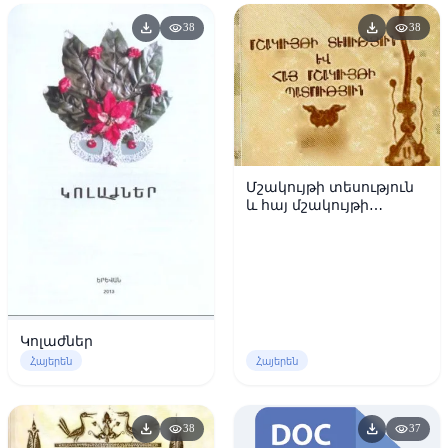
download
download
visibility
visibility
38
38
Մշակույթի տեսություն
և հայ մշակույթի
պատմություն
Կոլաժներ
Հայերեն
Հայերեն
download
download
visibility
visibility
38
37