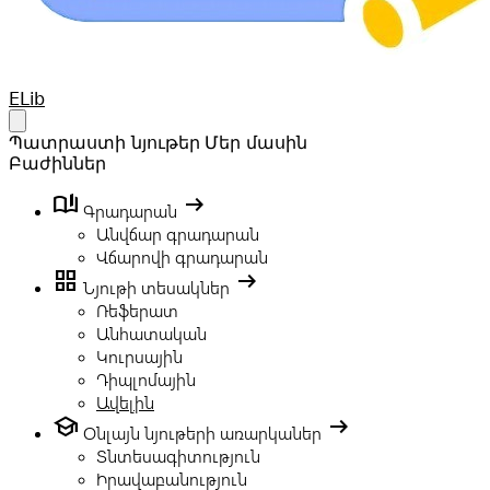
Your Company
ELib
Open main menu
Պատրաստի նյութեր
Մեր մասին
Բաժիններ
book_ribbon
arrow_right_alt
Գրադարան
Անվճար գրադարան
Վճարովի գրադարան
grid_view
arrow_right_alt
Նյութի տեսակներ
Ռեֆերատ
Անհատական
Կուրսային
Դիպլոմային
Ավելին
school
arrow_right_alt
Օնլայն նյութերի առարկաներ
Տնտեսագիտություն
Իրավաբանություն