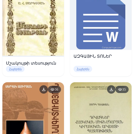
ԱԶԳԱՅԻՆ ՏՈՆԵՐ
Մշակույթի տեսություն
Հայերեն
Հայերեն
download
download
visibility
visibility
36
35