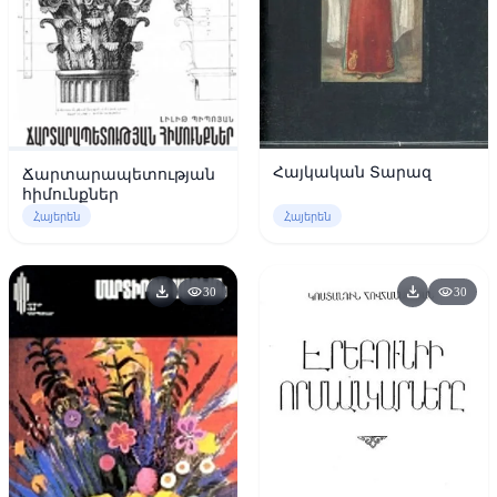
Հայկական Տարազ
Ճարտարապետության
հիմունքներ
Հայերեն
Հայերեն
download
download
visibility
visibility
30
30