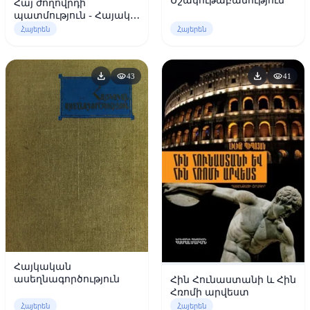
Հայ ժողովրդի
պատմություն - Հայակզ
Ժամկաչյան
Հայերեն
Հայերեն
download
download
visibility
visibility
43
41
Հայկական
ասեղնագործություն
Հին Հունաստանի և Հին
Հռոմի արվեստ
Հայերեն
Հայերեն