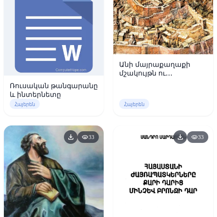
Անի մայրաքաղաքի
մշակույթն ու
պատմությունը
Ռուսական թանգարանը
և ինտերնետը
Հայերեն
Հայերեն
download
download
visibility
visibility
33
33