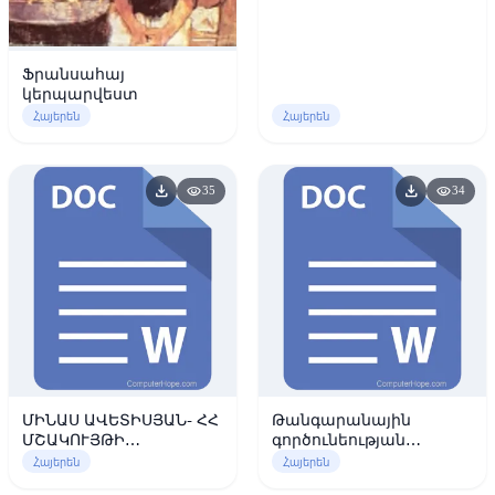
Ֆրանսահայ
կերպարվեստ
Հայերեն
Հայերեն
download
download
visibility
visibility
35
34
ՄԻՆԱՍ ԱՎԵՏԻՍՅԱՆ- ՀՀ
Թանգարանային
ՄՇԱԿՈՒՅԹԻ
գործունեության
ՆԱԽԱՐԱՐՈՒԹՅՈՒՆ ՀՀ
հիմնական
Հայերեն
Հայերեն
ԱԶԳԱՅԻՆ ԳՐԱԴԱՐԱՆ
ուղղությունները