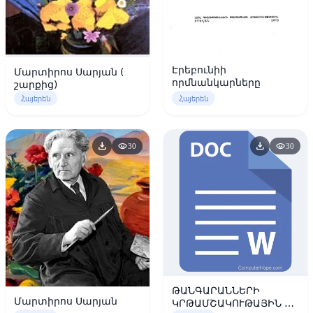
Էրեբունիի
Մարտիրոս Սարյան (
որմնանկարները
շարքից)
Հայերեն
Հայերեն
download
download
visibility
visibility
30
30
ԹԱՆԳԱՐԱՆՆԵՐԻ
Մարտիրոս Սարյան
ԿՐԹԱՄՇԱԿՈՒԹԱՅԻՆ ԵՎ