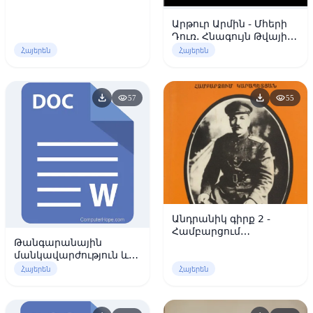
Կարապետյան
Արթուր Արմին - Մհերի
Դուռ. Հնագույն Թվային
Համակարգը Որպես
Հայերեն
Հայերեն
Տիեզերքի Կառույց
download
download
visibility
visibility
57
55
Անդրանիկ գիրք 2 -
Համբարցում
Թանգարանային
Կարապետյան
մանկավարժություն և
սոցիոլոգիա
Հայերեն
Հայերեն