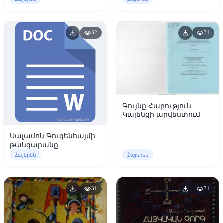
download
download
visibility
visibility
32
31
Գույնը Հարություն
Կալենցի արվեստում
Սալամոն Գուգենհայմի
թանգարանը
Հայերեն
Հայերեն
download
download
visibility
visibility
31
31