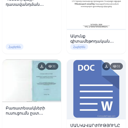
դասավանդման
արդյունավետության
բարձրացման ուղիները
բուհում
Ակունք
գիտամեթոդական
հանդես թիվ 1 (22)
Հայերեն
Հայերեն
download
download
visibility
visibility
31
31
Բառատեսակների
ուսուցումն ըստ
իմաստի և ձեվի որպես
խոսքի զարգացման
ՄԱՆԿԱՎԱՐԺՈՒԹՅՈՒՆԸ