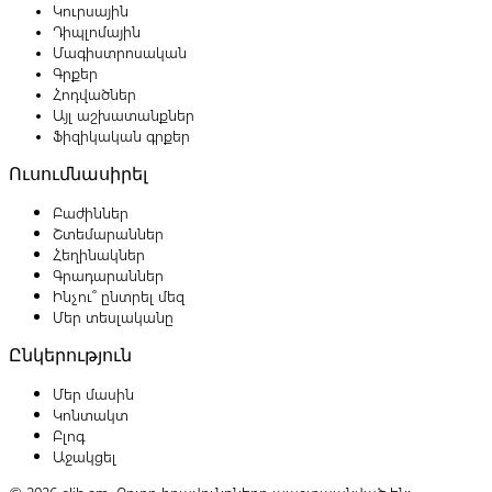
Կուրսային
Դիպլոմային
Մագիստրոսական
Գրքեր
Հոդվածներ
Այլ աշխատանքներ
Ֆիզիկական գրքեր
Ուսումնասիրել
Բաժիններ
Շտեմարաններ
Հեղինակներ
Գրադարաններ
Ինչու՞ ընտրել մեզ
Մեր տեսլականը
Ընկերություն
Մեր մասին
Կոնտակտ
Բլոգ
Աջակցել