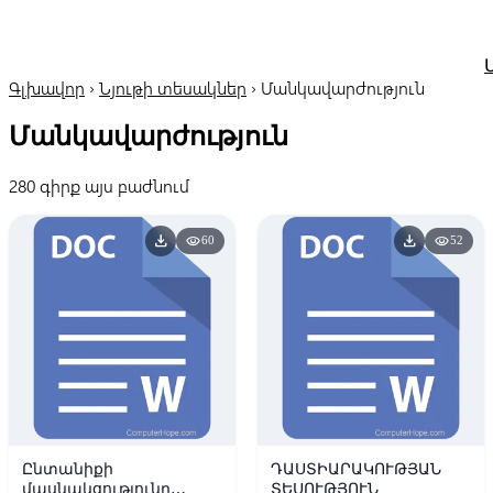
Գլխավոր
›
Նյութի տեսակներ
›
Մանկավարժություն
Մանկավարժություն
280 գիրք այս բաժնում
download
download
visibility
visibility
60
52
Ընտանիքի
ԴԱՍՏԻԱՐԱԿՈՒԹՅԱՆ
մասնակցությունը
ՏԵՍՈՒԹՅՈՒՆ