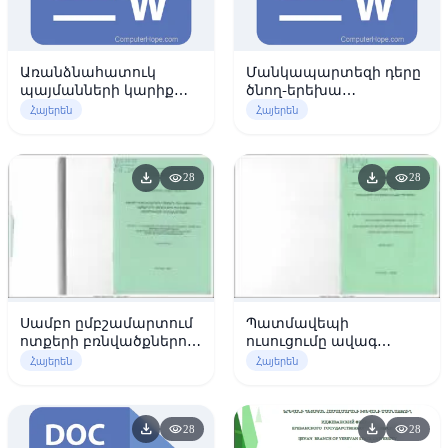
Առանձնահատուկ
Մանկապարտեզի դերը
պայմանների կարիք
ծնող-երեխա
ունեցող երեխաների
ներդաշնակ
Հայերեն
Հայերեն
անվտանգությունը
փոխհարաբերության
դպրոցներում
գործում
download
download
visibility
visibility
28
28
Սամբո ըմբշամարտում
Պատմավեպի
ոտքերի բռնվածքներով
ուսուցումը ավագ
կատարվող գցումների
դպրոցում
Հայերեն
Հայերեն
ուսուցման մեթոդիկայի
հիմնավորումը
download
download
visibility
visibility
28
28