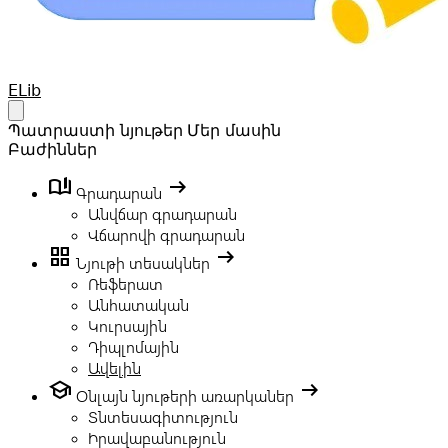
Your Company
ELib
Open main menu
Պատրաստի նյութեր
Մեր մասին
Բաժիններ
book_ribbon
arrow_right_alt
Գրադարան
Անվճար գրադարան
Վճարովի գրադարան
grid_view
arrow_right_alt
Նյութի տեսակներ
Ռեֆերատ
Անհատական
Կուրսային
Դիպլոմային
Ավելին
school
arrow_right_alt
Օնլայն նյութերի առարկաներ
Տնտեսագիտություն
Իրավաբանություն