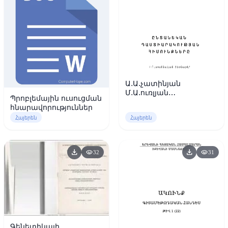
Ա.Ա.չատինյան
Մ.Ա.ուռլյան
Պրոբլեմային ուսուցման
Ընտանեկան
հնարավորություններ
Դաստիարակության
Հայերեն
Հայերեն
Հիմունքները
download
download
visibility
visibility
32
31
Գենետիկայի