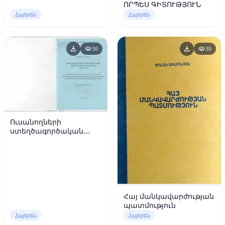
միջոց
ՈՐՊԵՍ ԳԻՏՈՒԹՅՈՒՆ
Հայերեն
Հայերեն
download
download
visibility
visibility
30
30
Ուսանողների
ստեղծագործական
մտածողության
զարգացման սոցիալ-
մանկավարժական
պայմանները
Հայ մանկավարժության
պատմություն
Հայերեն
Հայերեն