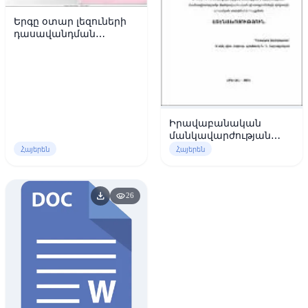
Երգը օտար լեզուների
դասավանդման
գործընթացում (նոր
մեթոդա-
մանկավարժական
հայեցակարգ)
Իրավաբանական
մանկավարժության
հայեցակարգային
Հայերեն
Հայերեն
հիմքերը
download
visibility
26