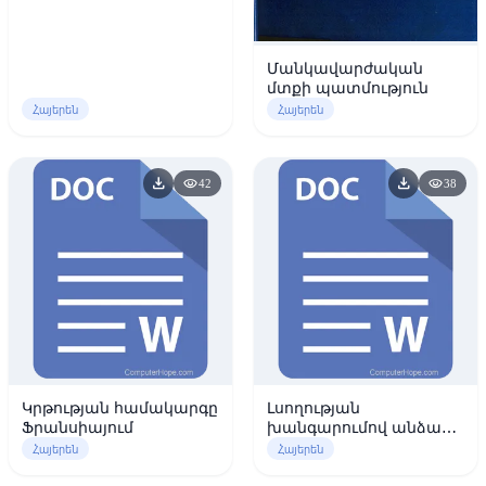
Մանկավարժական
մտքի պատմություն
Հայերեն
Հայերեն
download
download
visibility
visibility
42
38
Կրթության համակարգը
Լսողության
Ֆրանսիայում
խանգարումով անձանց
խոսքի զարգացման
Հայերեն
Հայերեն
փուլերը