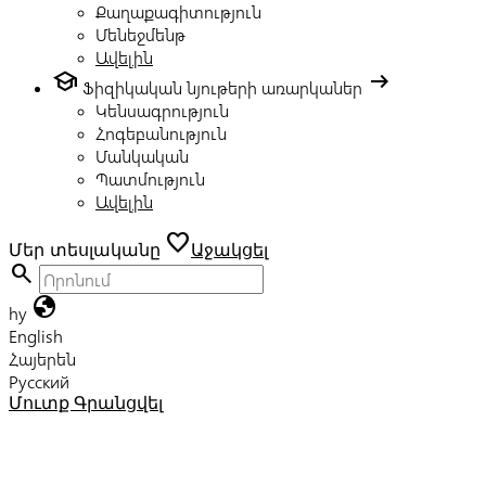
Քաղաքագիտություն
Մենեջմենթ
Ավելին
school
arrow_right_alt
Ֆիզիկական նյութերի առարկաներ
Կենսագրություն
Հոգեբանություն
Մանկական
Պատմություն
Ավելին
favorite
Մեր տեսլականը
Աջակցել
search
globe
hy
English
Հայերեն
Русский
Մուտք
Գրանցվել