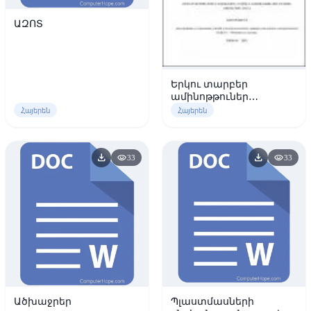
ԱԶՈՏ
Երկու տարբեր
ամինոթթուներ
պարունակող աղերի
Հայերեն
Հայերեն
բացահայտումն ու
հետազոտումը
download
download
visibility
visibility
33
33
Ածխաջրեր
Պլաստմասների