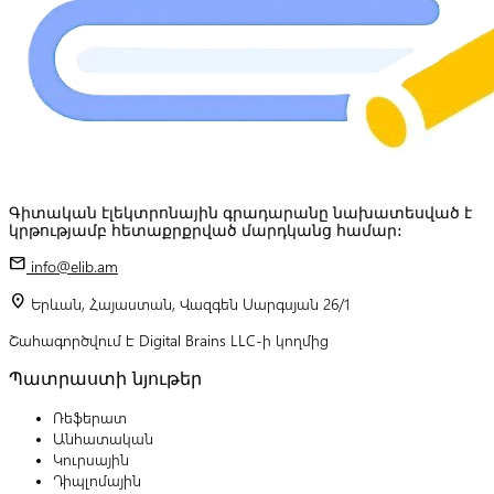
Գիտական էլեկտրոնային գրադարանը նախատեսված է
կրթությամբ հետաքրքրված մարդկանց համար:
mail
info@elib.am
location_on
Երևան, Հայաստան, Վազգեն Սարգսյան 26/1
Շահագործվում է Digital Brains LLC-ի կողմից
Պատրաստի նյութեր
Ռեֆերատ
Անհատական
Կուրսային
Դիպլոմային