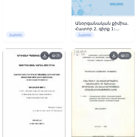
Անօրգանական քիմիա.
Հատոր 2. գիրք 1:
Անցումային տարրերի
Հայերեն
Հայերեն
քիմիան
download
download
visibility
visibility
26
25