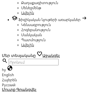
Քաղաքագիտություն
Մենեջմենթ
Ավելին
school
arrow_right_alt
Ֆիզիկական նյութերի առարկաներ
Կենսագրություն
Հոգեբանություն
Մանկական
Պատմություն
Ավելին
favorite
Մեր տեսլականը
Աջակցել
search
globe
hy
English
Հայերեն
Русский
Մուտք
Գրանցվել