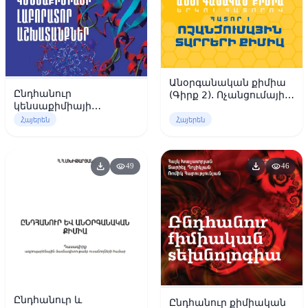
Անօրգանական քիմիա
Ընդհանուր
(Գիրք 2). Ոչանցումային
կենսաքիմիայի
տարրերի քիմիա
լաբորատոր
Հայերեն
Հայերեն
աշխատանքներ
download
download
visibility
visibility
49
46
Ընդհանուր և
Ընդհանուր քիմիական