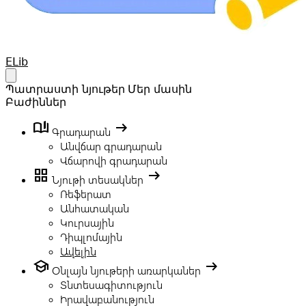
Your Company
ELib
Open main menu
Պատրաստի նյութեր
Մեր մասին
Բաժիններ
book_ribbon
arrow_right_alt
Գրադարան
Անվճար գրադարան
Վճարովի գրադարան
grid_view
arrow_right_alt
Նյութի տեսակներ
Ռեֆերատ
Անհատական
Կուրսային
Դիպլոմային
Ավելին
school
arrow_right_alt
Օնլայն նյութերի առարկաներ
Տնտեսագիտություն
Իրավաբանություն