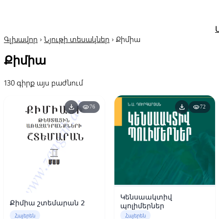
Գլխավոր
›
Նյութի տեսակներ
›
Քիմիա
Քիմիա
130 գիրք այս բաժնում
download
download
visibility
visibility
76
72
Կենսաակտիվ
Քիմիա շտեմարան 2
պոլիմերներ
Հայերեն
Հայերեն