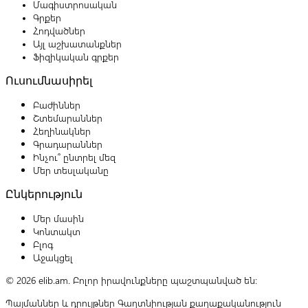
Մագիստրոսական
Գրքեր
Հոդվածներ
Այլ աշխատանքներ
Ֆիզիկական գրքեր
Ուսումնասիրել
Բաժիններ
Շտեմարաններ
Հեղինակներ
Գրադարաններ
Ինչու՞ ընտրել մեզ
Մեր տեսլականը
Ընկերություն
Մեր մասին
Կոնտակտ
Բլոգ
Աջակցել
© 2026 elib.am. Բոլոր իրավունքները պաշտպանված են:
Պայմաններ և դրույթներ
Գաղտնիության քաղաքականություն