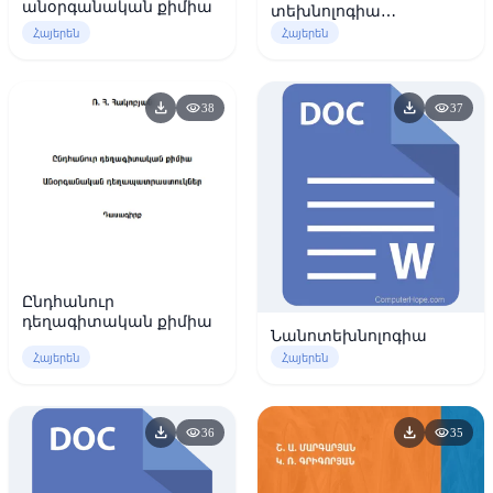
անօրգանական քիմիա
տեխնոլոգիա
լաբորատոր
Հայերեն
Հայերեն
աշխատանքների
ձեռնարկ
download
download
visibility
visibility
38
37
Ընդհանուր
դեղագիտական քիմիա
Նանոտեխնոլոգիա
Հայերեն
Հայերեն
download
download
visibility
visibility
36
35