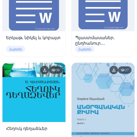
Երկաթ, նիկել և կոբալտ
Պլաստմասաներ.
ընդհանուր
բնութագիրը,
Հայերեն
Հայերեն
տեսակները
download
download
visibility
visibility
30
27
Հեղուկ դեղաձևեր