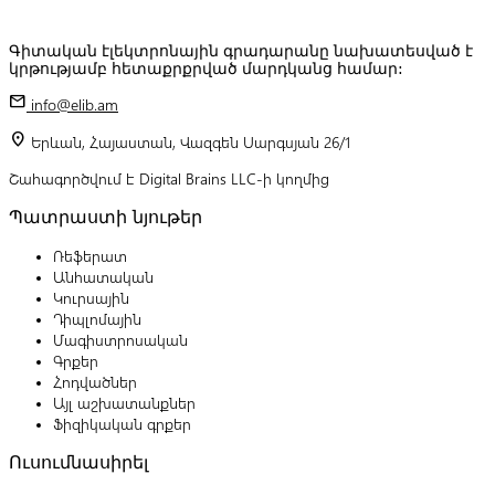
Գիտական էլեկտրոնային գրադարանը նախատեսված է
կրթությամբ հետաքրքրված մարդկանց համար:
mail
info@elib.am
location_on
Երևան, Հայաստան, Վազգեն Սարգսյան 26/1
Շահագործվում է Digital Brains LLC-ի կողմից
Պատրաստի նյութեր
Ռեֆերատ
Անհատական
Կուրսային
Դիպլոմային
Մագիստրոսական
Գրքեր
Հոդվածներ
Այլ աշխատանքներ
Ֆիզիկական գրքեր
Ուսումնասիրել