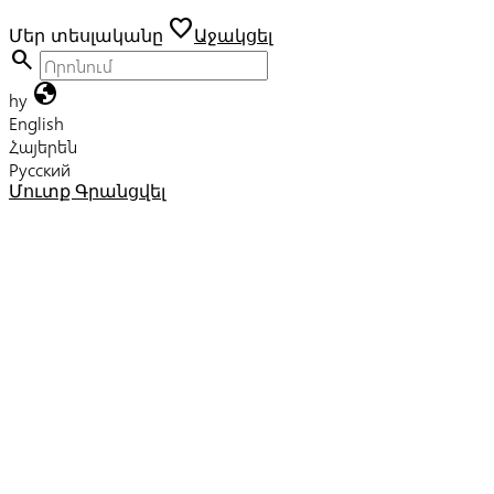
favorite
Մեր տեսլականը
Աջակցել
search
globe
hy
English
Հայերեն
Русский
Մուտք
Գրանցվել