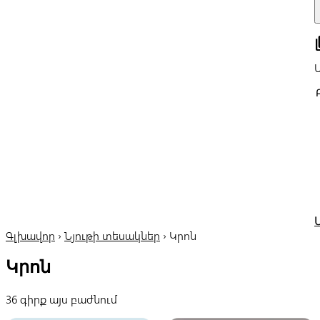
all
Գլխավոր
›
Նյութի տեսակներ
›
Կրոն
Կրոն
36 գիրք այս բաժնում