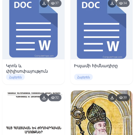
download
download
visibility
visibility
37
34
Կրոն և
Իսլամի հիմնադիրը
փիլիսոփայություն
Հայերեն
Հայերեն
download
download
visibility
visibility
32
30