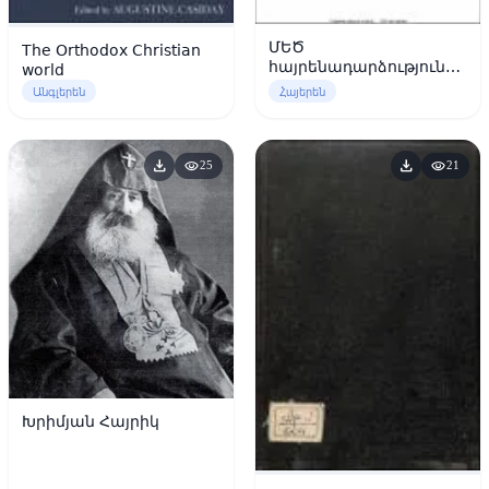
ՄԵԾ
The Orthodox Christian
հայրենադարձությունը
world
և հայ եկեղեցին
Անգլերեն
Հայերեն
download
download
visibility
visibility
25
21
Խրիմյան Հայրիկ