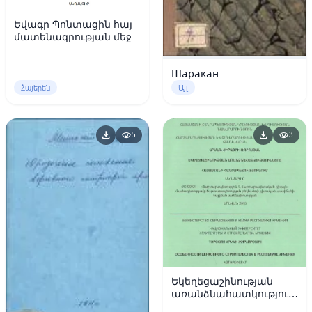
Եվագր Պոնտացին հայ
մատենագրության մեջ
Шаракан
Հայերեն
Այլ
download
download
visibility
visibility
5
3
Եկեղեցաշինության
առանձնահատկություննե
Հայաստանի