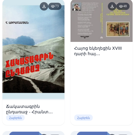
download
download
visibility
visibility
73
48
Հայոց եկեղեցին XVIII
դարի հայ
ազատագրական
շարժման
քառուղիներում-Արմեն
Այվազյան
Ճակատագրին
ընդառաջ - Հրանտ
Աբրահամյան
Հայերեն
Հայերեն