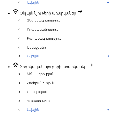
Ավելին
arrow_right_alt
school
arrow_right_alt
Օնլայն նյութերի առարկաներ
Տնտեսագիտություն
Իրավաբանություն
Քաղաքագիտություն
Մենեջմենթ
Ավելին
arrow_right_alt
school
arrow_right_alt
Ֆիզիկական նյութերի առարկաներ
Կենսագրություն
Հոգեբանություն
Մանկական
Պատմություն
Ավելին
arrow_right_alt