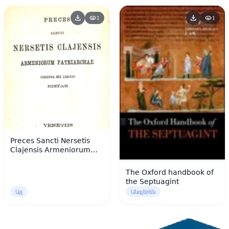
download
download
visibility
visibility
1
1
Preces Sancti Nersetis
Clajensis Armeniorum
Patriarchae
The Oxford handbook of
the Septuagint
Այլ
Անգլերեն