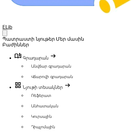
Your Company
ELib
Open main menu
Պատրաստի նյութեր
Մեր մասին
Բաժիններ
book_ribbon
arrow_right_alt
Գրադարան
Անվճար գրադարան
Վճարովի գրադարան
grid_view
arrow_right_alt
Նյութի տեսակներ
Ռեֆերատ
Անհատական
Կուրսային
Դիպլոմային