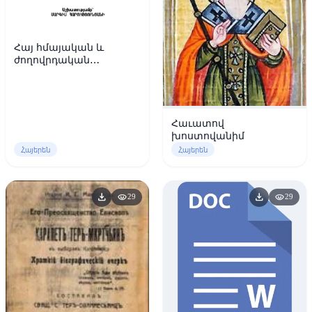
Հայ հմայական և
ժողովրդական
աղոթքներ
Հաւատով
խոստովանիմ
Հայերեն
Հայերեն
download
download
visibility
visibility
29
29