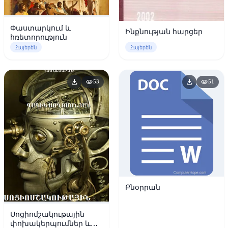
Փաստարկում և
Ինքնության հարցեր
հռետորություն
Հայերեն
Հայերեն
download
download
visibility
visibility
53
51
Բնօրրան
Սոցիոմշակութային
փոխակերպումներ և