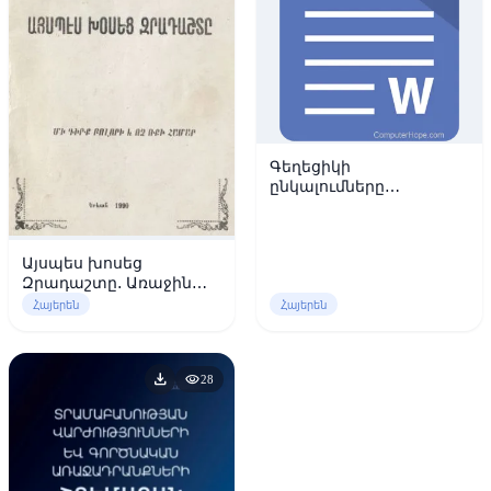
Գեղեցիկի
ընկալումները
հետմոդեռնիստական
փիլիսոփայության մեջ
Այսպես խոսեց
Զրադաշտը. Առաջին
մաս
Հայերեն
Հայերեն
download
visibility
28