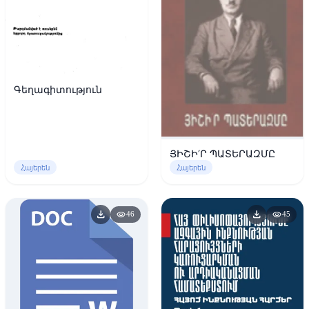
Գեղագիտություն
ՅԻՇԻ′Ր ՊԱՏԵՐԱԶՄԸ
Հայերեն
Հայերեն
download
download
visibility
visibility
46
45