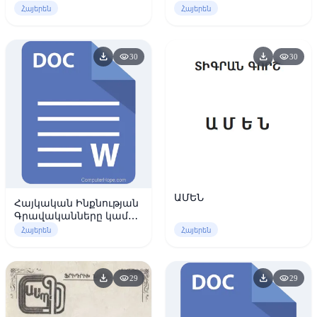
փիլիսոփայության մեջ
Հայերեն
Հայերեն
download
download
visibility
visibility
30
30
ԱՄԵՆ
Հայկական Ինքնության
Գրավականները կամ
Ո՞վ է հայը
Հայերեն
Հայերեն
download
download
visibility
visibility
29
29