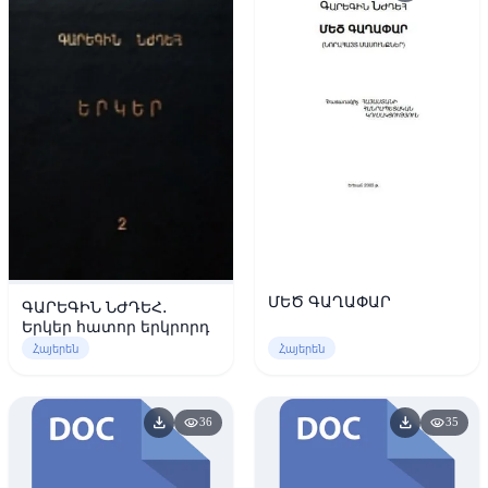
ՄԵԾ ԳԱՂԱՓԱՐ
ԳԱՐԵԳԻՆ ՆԺԴԵՀ.
Երկեր հատոր երկրորդ
Հայերեն
Հայերեն
download
download
visibility
visibility
36
35