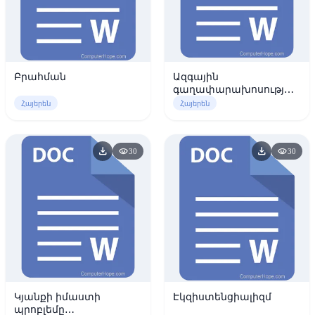
Բրահման
Ազգային
գաղափարախոսության
խնդիրների շուրջ
Հայերեն
Հայերեն
download
download
visibility
visibility
30
30
Կյանքի իմաստի
Էկզիստենցիալիզմ
պրոբլեմը