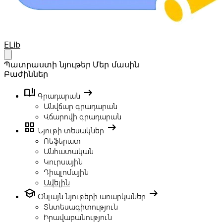
Your Company
ELib
Open main menu
Պատրաստի նյութեր
Մեր մասին
Բաժիններ
book_ribbon
arrow_right_alt
Գրադարան
Անվճար գրադարան
Վճարովի գրադարան
grid_view
arrow_right_alt
Նյութի տեսակներ
Ռեֆերատ
Անհատական
Կուրսային
Դիպլոմային
Ավելին
school
arrow_right_alt
Օնլայն նյութերի առարկաներ
Տնտեսագիտություն
Իրավաբանություն