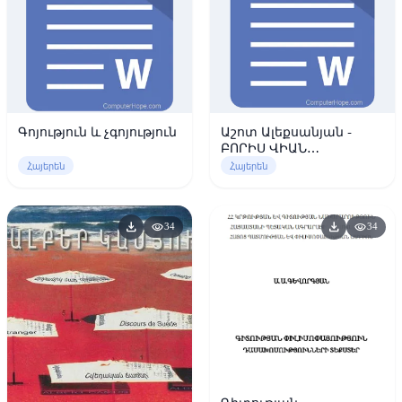
Գոյություն և չգոյություն
Աշոտ Ալեքսանյան -
ԲՈՐԻՍ ՎԻԱՆ
ՊԱՏԱՖԻԶԻԿԱՆ ՈՐՊԵՍ
Հայերեն
Հայերեն
ՈՒՂԻՂ ՃԱՆԱՊԱՐՀ
download
download
visibility
visibility
34
34