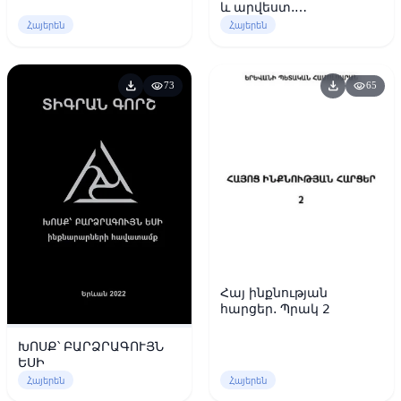
և արվեստ.
փիլիսոփայական
Հայերեն
Հայերեն
քննախոսություն
download
download
visibility
visibility
73
65
Հայ ինքնության
հարցեր. Պրակ 2
ԽՈՍՔ՝ ԲԱՐՁՐԱԳՈՒՅՆ
ԵՍԻ
Հայերեն
Հայերեն