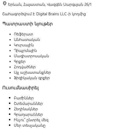
location_on
Երևան, Հայաստան, Վազգեն Սարգսյան 26/1
Շահագործվում է Digital Brains LLC-ի կողմից
Պատրաստի նյութեր
Ռեֆերատ
Անհատական
Կուրսային
Դիպլոմային
Մագիստրոսական
Գրքեր
Հոդվածներ
Այլ աշխատանքներ
Ֆիզիկական գրքեր
Ուսումնասիրել
Բաժիններ
Շտեմարաններ
Հեղինակներ
Գրադարաններ
Ինչու՞ ընտրել մեզ
Մեր տեսլականը