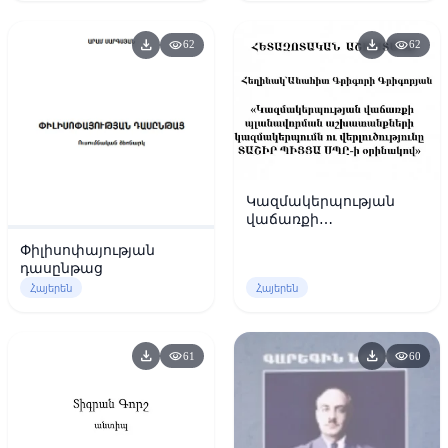
download
download
visibility
visibility
62
62
Կազմակերպության
վաճառքի
պլանավորման
Փիլիսոփայության
աշխատանքների
դասընթաց
կազմակերպումն ու
Հայերեն
Հայերեն
վերլուծությունը ՏԱՇԻՐ
ՊԻՑՑԱ ՍՊԸ-ի օրինակով
download
download
visibility
visibility
61
60