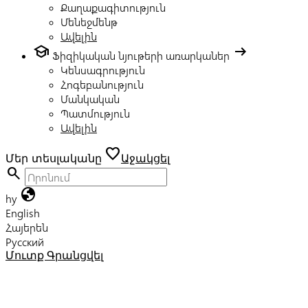
Քաղաքագիտություն
Մենեջմենթ
Ավելին
school
arrow_right_alt
Ֆիզիկական նյութերի առարկաներ
Կենսագրություն
Հոգեբանություն
Մանկական
Պատմություն
Ավելին
favorite
Մեր տեսլականը
Աջակցել
search
globe
hy
English
Հայերեն
Русский
Մուտք
Գրանցվել