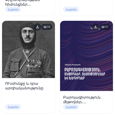
հիմունքներ
(դասախոսություններ)
Հայերեն
Հայերեն
download
download
visibility
visibility
34
33
ՈՒսմունքը և դրա
արդիականությունը
Բարոյագիտություն.
ﬔթոդներ,
տեսություններ և
Հայերեն
Հայերեն
խնդիրներ