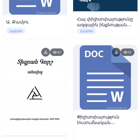
Հայ փիլիսոփայությունը
Ա. Քամյու
ազգային ինքնության
հարացույցների
Հայերեն
Հայերեն
կառուցարկման ու
արդիականացման
համատեքստում
download
download
visibility
visibility
43
42
Փիլիսոփայություն
(ուսումնական
ձեռնարկ)