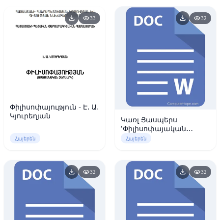
download
download
visibility
visibility
33
32
Փիլիսոփայություն - Է. Ա.
Կյուրեղյան
Կառլ Յասպերս
ՙՓիլիսոփայական
հավատք՚ 1948
Հայերեն
Հայերեն
download
download
visibility
visibility
32
32